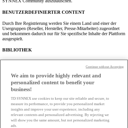
SYNNEX Community auszutauschen.
BENUTZERDEFINIERTER CONTENT
Durch Ihre Registrierung werden Sie einem Land und einer der
Usergruppen (Reseller, Hersteller, Presse-Mitarbeiter) zugeordnet
und bekommen dadurch nur für Sie spezifische Inhalte der Plattform
ausgespielt.
BIBLIOTHEK
Hier erhalten Sie durch intelligente Suchfunktion schnell alle
benötigten Unterlagen und Herstellerinformationen.
Continue without Accepting
We aim to provide highly relevant and
DATENSCHUTZ
personalized content to benefit your
100% DSGVO Compliant (Hosting, Registrierung, Verarbeitung).
business!
TD SYNNEX use cookies to keep our site reliable and secure, to
MEHRSPRACHIG
measure its performance, to provide you personalized market
insights and improve your user experience; including any
Für alle Nutzer aus der Schweiz ist auch die Sprache Französisch
relevant contents and personalized advertising. By rejecting we
verfügbar.
will show you the same amount, but not personalized marketing
ads.
PHYSISCHE EVENTS