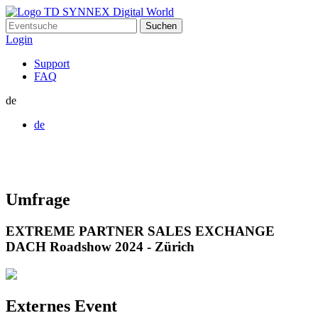
Suchen
nach:
Login
Support
FAQ
de
de
Umfrage
EXTREME PARTNER SALES EXCHANGE
DACH Roadshow 2024 - Zürich
Externes Event