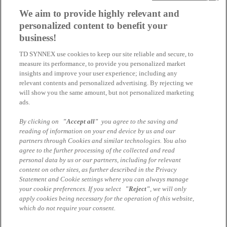
Timetable
We aim to provide highly relevant and
personalized content to benefit your
10:00 Uhr |
business!
Welcome
TD SYNNEX use cookies to keep our site reliable and secure, to
10:05 Uhr |
measure its performance, to provide you personalized market
Cisco Live Overview
insights and improve your user experience; including any
relevant contents and personalized advertising. By rejecting we
11:00 Uhr |
will show you the same amount, but not personalized marketing
Cisco Enterprise Networks, Meraki Updates & Promos
ads.
12:00 |
By clicking on
"Accept all"
you agree to the saving and
Closing
reading of information on your end device by us and our
partners through Cookies and similar technologies. You also
Ihr Ansprechpartner
agree to the further processing of the collected and read
personal data by us or our partners, including for relevant
Mehmet Yilmaz
content on other sites, as further described in the Privacy
Statement and Cookie settings where you can always manage
Business Development Manager Cisco
your cookie preferences. If you select
"Reject"
, we will only
TD SYNNEX
apply cookies being necessary for the operation of this website,
which do not require your consent.
mehmet.yilmaz@tdsynnex.com