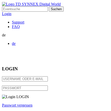
Suchen
nach:
Login
Support
FAQ
de
de
LOGIN
LOGIN
Passwort vergessen