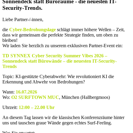
Sonnendeck statt Büroräume - die neuesten IT-
Security-Trends.
Liebe Partner-/-innen,
die
Cyber-Bedrohungslage
schlägt immer höhere Wellen – Zeit,
dass wir gemeinsam die perfekte Strategie finden, um oben zu
bleiben!
Wir laden Sie herzlich zu unserem exklusiven Partner-Event ein:
TD SYNNEX Cyber Security Summer Vibes 2026 –
Sonnendeck statt Bürowände – die neuesten IT-Security-
Trends
Topic: KI-gestützte Cyberabwehr: Wie revolutioniert KI die
Erkennung und Abwehr von Bedrohungen?
Wann:
16.07.2026
Wo:
O2 SURFTOWN MUC
, München (Hallbergmoos)
Uhrzeit:
12:00 – 22.00 Uhr
An diesem Tag lassen wir die klassischen Konferenzräume hinter
uns und tauschen graue Wände gegen echtes Surf-Feeling.
Was Sie erwartet: