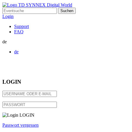
Suchen
nach:
Login
Support
FAQ
de
de
LOGIN
LOGIN
Passwort vergessen