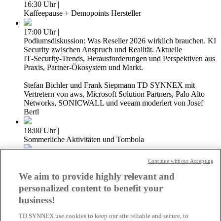
16:30 Uhr |
Kaffeepause + Demopoints Hersteller
17:00 Uhr |
Podiumsdiskussion: Was Reseller 2026 wirklich brauchen. KI
Security zwischen Anspruch und Realität. Aktuelle
IT‑Security‑Trends, Herausforderungen und Perspektiven aus
Praxis, Partner‑Ökosystem und Markt.
Stefan Bichler und Frank Siepmann TD SYNNEX mit
Vertretern von aws, Microsoft Solution Partners, Palo Alto
Networks, SONICWALL und veeam moderiert von Josef
Bertl
18:00 Uhr |
Sommerliche Aktivitäten und Tombola
19:00 Uhr |
Continue without Accepting
BBQ & Summer Vibes
We aim to provide highly relevant and
Der perfekte Ausklang des Abends mit BBQ, Drinks und
entspanntem Networking in sommerlicher
personalized content to benefit your
Wohlfühlatmosphäre. 🌴🔥
business!
22:00 Uhr |
TD SYNNEX use cookies to keep our site reliable and secure, to