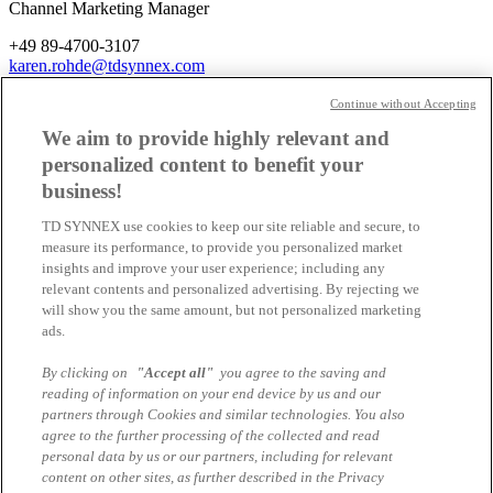
Channel Marketing Manager
+49 89-4700-3107
karen.rohde@tdsynnex.com
Continue without Accepting
Speaker
We aim to provide highly relevant and
personalized content to benefit your
Jens-Peter Henkies
Sales Engineer, TD SYNNEX
business!
Tobias Böckmann
TD SYNNEX use cookies to keep our site reliable and secure, to
Sales Engineer, TD SYNNEX
measure its performance, to provide you personalized market
insights and improve your user experience; including any
relevant contents and personalized advertising. By rejecting we
Katja Csernak
Business Development Manager
will show you the same amount, but not personalized marketing
ads.
Yvonne Weiss
Business Development Manager
By clicking on
"Accept all"
you agree to the saving and
reading of information on your end device by us and our
partners through Cookies and similar technologies. You also
Tim Rusch
Business Development Manager
agree to the further processing of the collected and read
personal data by us or our partners, including for relevant
content on other sites, as further described in the Privacy
Helmut Siegert