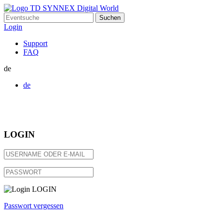
Suchen
nach:
Login
Support
FAQ
de
de
LOGIN
LOGIN
Passwort vergessen