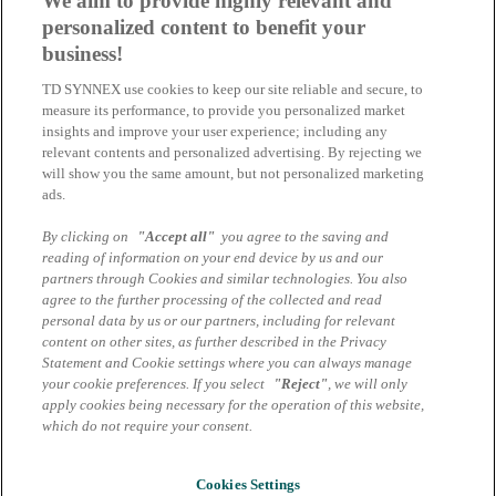
We aim to provide highly relevant and
personalized content to benefit your
Microsoft Cloud Solutions Team | +49 89 4700 3020 | csp-
business!
microsoft.de@tdsynnex.com
TD SYNNEX use cookies to keep our site reliable and secure, to
measure its performance, to provide you personalized market
insights and improve your user experience; including any
Ihr Ansprechpartner
relevant contents and personalized advertising. By rejecting we
will show you the same amount, but not personalized marketing
Ferdinand Velte
ads.
Business Development Manager
By clicking on
"Accept all"
you agree to the saving and
reading of information on your end device by us and our
ferdinand.velte@tdsynnex.com
partners through Cookies and similar technologies. You also
agree to the further processing of the collected and read
personal data by us or our partners, including for relevant
Speaker
content on other sites, as further described in the Privacy
Statement and Cookie settings where you can always manage
Ferdinand
your cookie preferences. If you select
"Reject"
, we will only
Velte
apply cookies being necessary for the operation of this website,
which do not require your consent.
Business Development Manager
Impressum
Cookies Settings
AGB Marcom Services