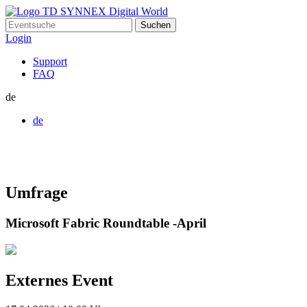
Suchen
nach:
Login
Support
FAQ
de
de
Umfrage
Microsoft Fabric Roundtable -April
Externes Event