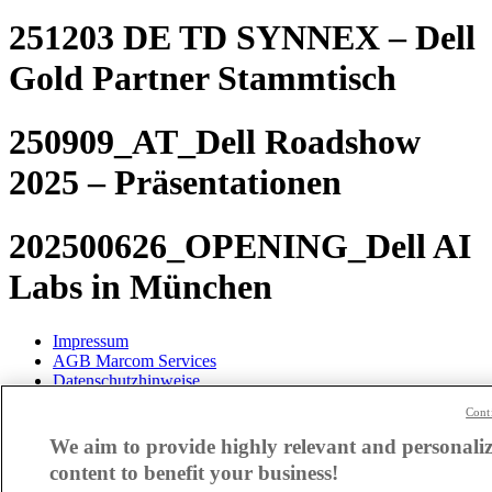
251203 DE TD SYNNEX – Dell
Gold Partner Stammtisch
250909_AT_Dell Roadshow
2025 – Präsentationen
202500626_OPENING_Dell AI
Labs in München
Impressum
AGB Marcom Services
Datenschutzhinweise
Cont
Cookie Einstellungen
We aim to provide highly relevant and personali
content to benefit your business!