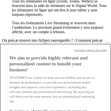
Tous les séminaires en ligne (Zoom, Teams, Webex) se
trouvent dans la salle de séminaire sur le Digital World. Tous
les séminaires en ligne qui ont lieu le jour même y sont
toujours répertoriés.
Tous les événements Live Streaming se trouvent dans
l’auditorium. Le prochain grand événement y sera toujours
affiché, avec un compte à rebours.
Où puis-je trouver mes fichiers sauvegardés ? / Comment puis-je
sauvegarder des fichiers ?
Continue without Accepting
En cliquant sur l’icône de l’attaché-case, vous pouvez noter
We aim to provide highly relevant and
les documents intéressants.
personalized content to benefit your
Ceux-ci sont listés par ordre chronologique sous l’option de
business!
menu “Mes documents” dans le profil d’utilisateur.
TD SYNNEX use cookies to keep our site reliable and secure, to
Comment puis-je échanger des informations avec d'autres
measure its performance, to provide you personalized market
utilisateurs ?
insights and improve your user experience; including any
relevant contents and personalized advertising. By rejecting we
Utilisez la fonction de chat via la barre d’écran inférieure
will show you the same amount, but not personalized marketing
pour les chats 1:1. Vous y verrez également combien de
ads.
personnes sont actuellement en ligne sur la plateforme.
Où puis-je trouver les enregistrements des événements ?
By clicking on
"Accept all"
you agree to the saving and